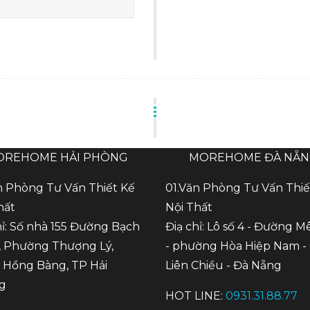
OREHOME HẢI PHÒNG
MOREHOME ĐÀ NẴ
n Phòng Tư Vấn Thiết Kế
01.Văn Phòng Tư Vấn Thiế
hất
Nội Thất
hỉ: Số nhà 155 Đường Bạch
Điạ chỉ: Lô số 4 - Đường M
 Phường Thượng Lý,
- phường Hòa Hiệp Nam -
Hồng Bàng, TP Hải
Liên Chiểu - Đà Nẵng
g
HOT LINE:
0931.31.88.77