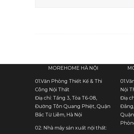
MOREHOME HÀ NỘI
M
01.Văn Phòng Thiết Kế & Thi
01.Vă
Công Nội Thất
Nội T
Điạ chỉ: Tầng 3, Tòa T6-08,
Điạ c
Đường Tôn Quang Phiệt, Quận
Đằng,
Bắc Từ Liêm, Hà Nội
Quận 
Phòn
02: Nhà máy sản xuất nội thất: