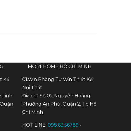
NG
MOREHOME HỒ CHÍ MINH
t Kế
01.Văn Phòng Tư Vấn Thiết Kế
Nội Thất
ê Linh
Điạ chỉ: Số 02 Nguyễn Hoàng,
 Quận
Phường An Phú, Quận 2, Tp Hồ
Chí Minh
HOT LINE:
098.63.56789
-