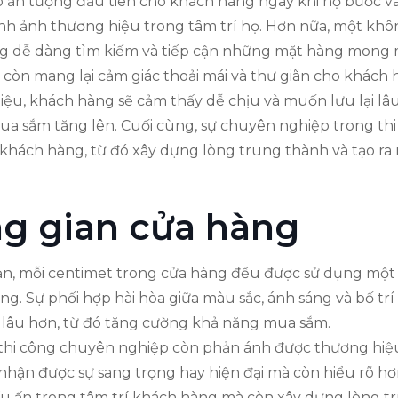
ạo ấn tượng đầu tiên cho khách hàng ngay khi họ bước v
h ảnh thương hiệu trong tâm trí họ. Hơn nữa, một không
ng dễ dàng tìm kiếm và tiếp cận những mặt hàng mong
 còn mang lại cảm giác thoải mái và thư giãn cho khách 
u, khách hàng sẽ cảm thấy dễ chịu và muốn lưu lại lâu 
a sắm tăng lên. Cuối cùng, sự chuyên nghiệp trong thi
khách hàng, từ đó xây dựng lòng trung thành và tạo ra
ng gian cửa hàng
 bản, mỗi centimet trong cửa hàng đều được sử dụng một 
ng. Sự phối hợp hài hòa giữa màu sắc, ánh sáng và bố t
 lâu hơn, từ đó tăng cường khả năng mua sắm.
 thi công chuyên nghiệp còn phản ánh được thương hiệ
hận được sự sang trọng hay hiện đại mà còn hiểu rõ hơn
dấu ấn trong tâm trí khách hàng mà còn xây dựng lòng tr