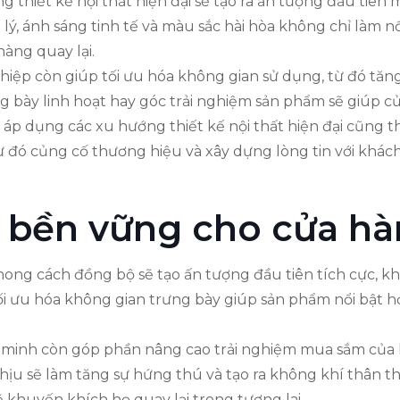
 thiết kế nội thất hiện đại sẽ tạo ra ấn tượng đầu tiên 
lý, ánh sáng tinh tế và màu sắc hài hòa không chỉ làm 
àng quay lại.
nghiệp còn giúp tối ưu hóa không gian sử dụng, từ đó tă
g bày linh hoạt hay góc trải nghiệm sản phẩm sẽ giúp c
 áp dụng các xu hướng thiết kế nội thất hiện đại cũng 
ừ đó củng cố thương hiệu và xây dựng lòng tin với khác
ch bền vững cho cửa h
hong cách đồng bộ sẽ tạo ấn tượng đầu tiên tích cực, k
i ưu hóa không gian trưng bày giúp sản phẩm nổi bật hơ
ng minh còn góp phần nâng cao trải nghiệm mua sắm củ
 chịu sẽ làm tăng sự hứng thú và tạo ra không khí thân
ẽ khuyến khích họ quay lại trong tương lai.