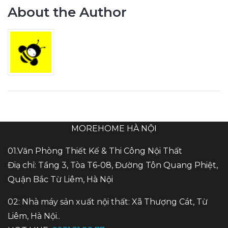
About the Author
MOREHOME HÀ NỘI
01.Văn Phòng Thiết Kế & Thi Công Nội Thất
Điạ chỉ: Tầng 3, Tòa T6-08, Đường Tôn Quang Phiệt,
Quận Bắc Từ Liêm, Hà Nội
02: Nhà máy sản xuất nội thất: Xã Thượng Cát, Từ
Liêm, Hà Nội..