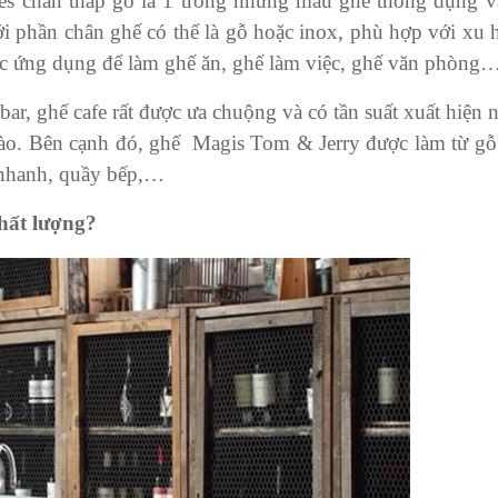
es chân tháp gỗ là 1 trong những mẫu ghế thông dụng và
i phần chân ghế có thể là gỗ hoặc inox, phù hợp với xu
ược ứng dụng để làm ghế ăn, ghế làm việc, ghế văn phòng
r, ghế cafe rất được ưa chuộng và có tần suất xuất hiện 
nào. Bên cạnh đó, ghế Magis Tom & Jerry được làm từ gỗ 
n nhanh, quầy bếp,…
chất lượng?